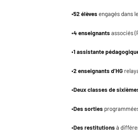
•
52 élèves
engagés dans le
•
4 enseignants
associés (
•
1 assistante pédagogiqu
•
2 enseignants d’HG
relay
•
Deux classes de sixièm
•
Des sorties
programmée
•
Des restitutions
à différ