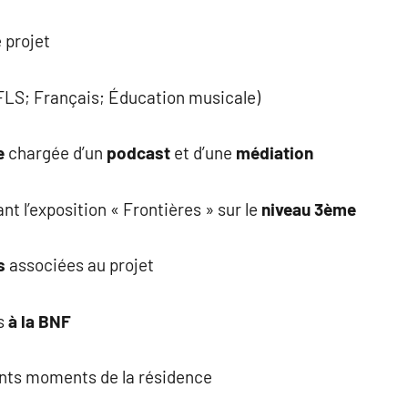
 projet
FLS; Français; Éducation musicale)
e
chargée d’un
podcast
et d’une
médiation
ant l’exposition « Frontières » sur le
niveau 3ème
es
associées au projet
s
à la BNF
ents moments de la résidence