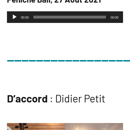
Lecteur
00:00
00:00
audio
________________
D’accord
: Didier Petit